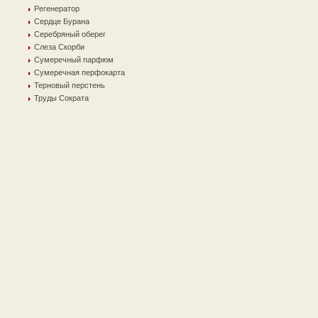
Регенератор
Сердце Бурана
Серебряный оберег
Слеза Скорби
Сумеречный парфюм
Сумеречная перфокарта
Терновый перстень
Труды Сократа