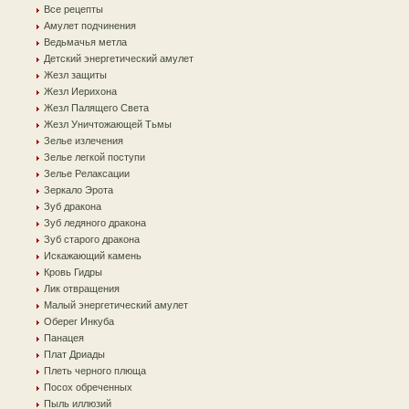
Все рецепты
Амулет подчинения
Ведьмачья метла
Детский энергетический амулет
Жезл защиты
Жезл Иерихона
Жезл Палящего Света
Жезл Уничтожающей Тьмы
Зелье излечения
Зелье легкой поступи
Зелье Релаксации
Зеркало Эрота
Зуб дракона
Зуб ледяного дракона
Зуб старого дракона
Искажающий камень
Кровь Гидры
Лик отвращения
Малый энергетический амулет
Оберег Инкуба
Панацея
Плат Дриады
Плеть черного плюща
Посох обреченных
Пыль иллюзий