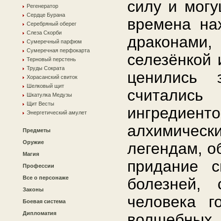
силу и могу
Регенератор
Сердце Бурана
времена на
Серебряный оберег
Слеза Скорби
драконами, 
Сумеречный парфюм
Сумеречная перфокарта
селезёнкой 
Терновый перстень
Труды Сократа
ценились 
Хорасанский свиток
Шелковый щит
считалис
Шкатулка Медузы
Щит Весты
ингредиен
Энергетический амулет
алхимическ
Предметы
Оружие
легендам, о
Магия
придание с
Профессии
Все о персонаже
болезней, 
Законы
человека г
Боевая система
Дипломатия
волшебных 