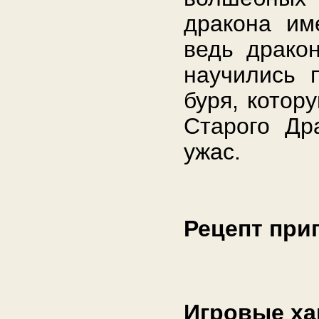
дракона им
ведь драко
научились 
буря, котор
Старого Др
ужас.
Рецепт при
Игровые ха