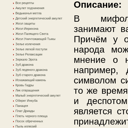
Описание:
Все рецепты
Амулет подчинения
Ведьмачья метла
В мифол
Детский энергетический амулет
Жезл защиты
занимают в
Жезл Иерихона
Жезл Палящего Света
Причём у о
Жезл Уничтожающей Тьмы
Зелье излечения
народа мож
Зелье легкой поступи
Зелье Релаксации
мнение о н
Зеркало Эрота
Зуб дракона
например, 
Зуб ледяного дракона
Зуб старого дракона
символом си
Искажающий камень
Кровь Гидры
то же время
Лик отвращения
Малый энергетический амулет
и деспотом
Оберег Инкуба
Панацея
является ст
Плат Дриады
Плеть черного плюща
принадлежит
Посох обреченных
Пыль иллюзий