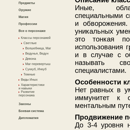
Предметы
Иные, обла
Оружие
специальными с
Магия
и обворожения.
Профессии
уникальных уме
Все о персонаже
это тонкая по
Классы персонажей
Светлые
использования г
Волшебница, Маг
и в случае с о
Ведунья, Ведун
Девона
называть св
Маг-перевертыш
специалистами.
Суккуб, Инкуб
Темные
Виды Иных
Особенности кл
Характеристики
Нет равных в у
и навыки
Развитие
персонажа
иммунитет к с
ментальным пут
Законы
Боевая система
Продвижение п
Дипломатия
До 3-4 уровня 