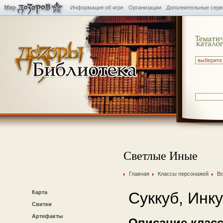
Информация об игре
Организации
Дополнительные сер
Светлые Иные
Главная
Классы персонажей
Вс
Карта
Суккуб, Инк
Свитки
Артефакты
Описание класс