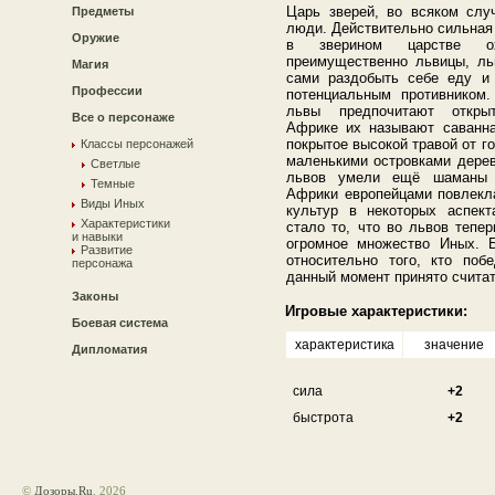
Царь зверей, во всяком случ
Предметы
люди. Действительно сильная 
Оружие
в зверином царстве ох
преимущественно львицы, ль
Магия
сами раздобыть себе еду и
Профессии
потенциальным противником.
львы предпочитают откры
Все о персонаже
Африке их называют саванна
покрытое высокой травой от го
Классы персонажей
маленькими островками дерев
Светлые
львов умели ещё шаманы 
Темные
Африки европейцами повлекл
Виды Иных
культур в некоторых аспект
Характеристики
стало то, что во львов тепе
и навыки
огромное множество Иных. 
Развитие
относительно того, кто поб
персонажа
данный момент принято считат
Законы
Игровые характеристики:
Боевая система
характеристика
значение
Дипломатия
сила
+2
быстрота
+2
©
Дозоры.Ru
, 2026