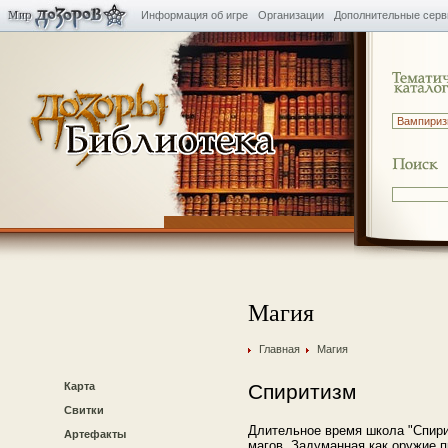
Информация об игре
Организации
Дополнительные сер
Магия
Главная
Магия
Карта
Спиритизм
Свитки
Длительное время школа "Спири
Артефакты
магов. Задуманная как оружие 