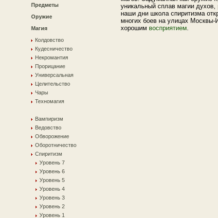
Предметы
уникальный сплав магии духов,
наши дни школа спиритизма отк
Оружие
многих боев на улицах Москвы
хорошим
восприятием
.
Магия
Колдовство
Кудесничество
Некромантия
Прорицание
Универсальная
Целительство
Чары
Техномагия
Вампиризм
Ведовство
Обворожение
Оборотничество
Спиритизм
Уровень 7
Уровень 6
Уровень 5
Уровень 4
Уровень 3
Уровень 2
Уровень 1