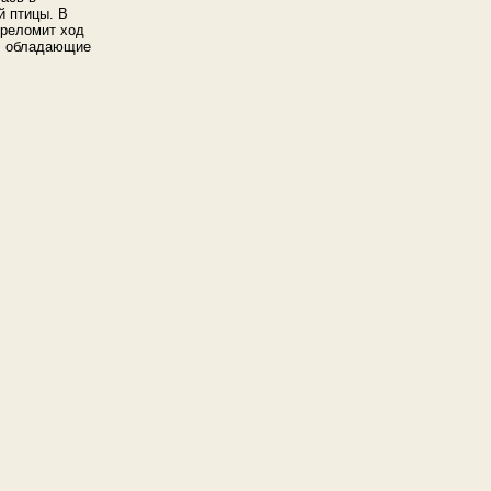
й птицы. В
ереломит ход
, обладающие