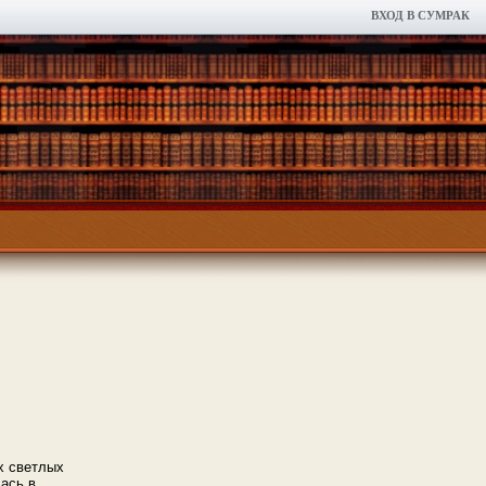
ВХОД В СУМРАК
х светлых
ась в