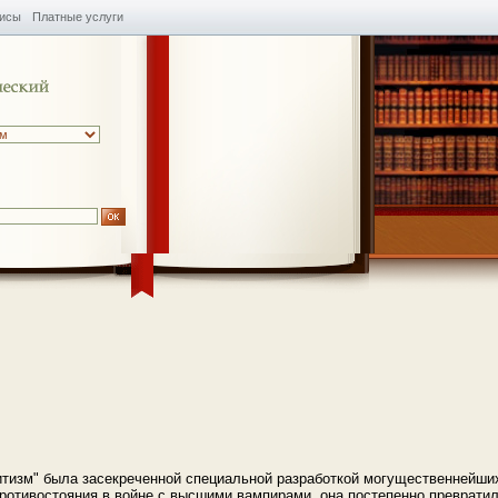
висы
Платные услуги
тизм" была засекреченной специальной разработкой могущественнейши
противостояния в войне с высшими вампирами, она постепенно превратил