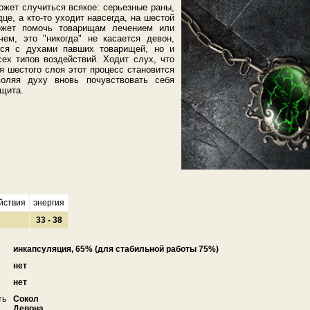
ожет случиться всякое: серьезные раны,
це, а кто-то уходит навсегда, на шестой
ожет помочь товарищам лечением или
ем, это "никогда" не касается девон,
ься с духами павших товарищей, но и
сех типов воздействий. Ходит слух, что
я шестого слоя этот процесс становится
воляя духу вновь почувствовать себя
 щита.
йствия
энергия
33 - 38
инкапсуляция, 65% (для стабильной работы 75%)
нет
нет
ть
Сокол
Девона