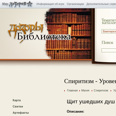
Информация об игре
Организации
Дополнительные сер
Спиритизм - Урове
Главная
Магия
Спиритизм
У
Щит ушедших душ
Карта
Свитки
Описание:
Артефакты