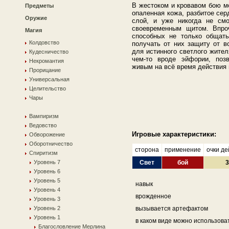
В жестоком и кровавом бою м
Предметы
опаленная кожа, разбитое серд
Оружие
слой, и уже никогда не см
своевременным щитом. Впроч
Магия
способных не только общат
Колдовство
получать от них защиту от в
для истинного светлого жител
Кудесничество
чем-то вроде эйфории, поз
Некромантия
живым на всё время действия
Прорицание
Универсальная
Целительство
Чары
Вампиризм
Ведовство
Игровые характеристики:
Обворожение
Оборотничество
сторона
применение
очки де
Спиритизм
Уровень 7
Свет
бой
3
Уровень 6
Уровень 5
навык
Уровень 4
врожденное
Уровень 3
Уровень 2
вызывается артефактом
Уровень 1
в каком виде можно использова
Благословление Мерлина