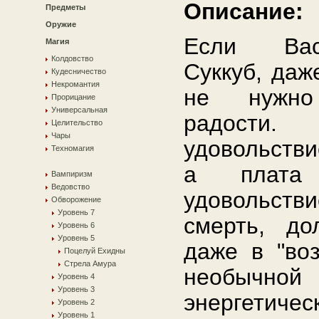
Описание:
Предметы
Оружие
Если Вас
Магия
Колдовство
Суккуб, даж
Кудесничество
Некромантия
не нужно
Прорицание
Универсальная
радости.
Целительство
Чары
удовольстви
Техномагия
а плата
Вампиризм
Ведовство
удовольств
Обворожение
Уровень 7
смерть, до
Уровень 6
Уровень 5
даже в "во
Поцелуй Ехидны
Стрела Амура
необычн
Уровень 4
Уровень 3
энергетиче
Уровень 2
Уровень 1