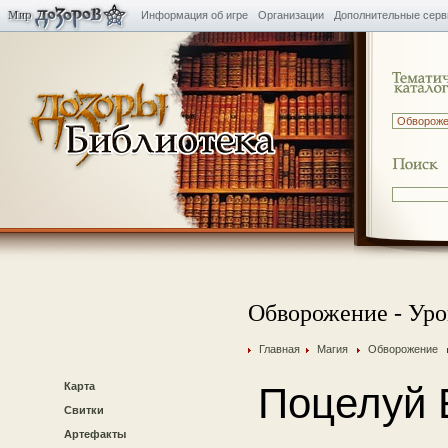
Информация об игре
Организации
Дополнительные сер
Обворожение - Уро
Главная
Магия
Обворожение
Карта
Поцелуй 
Свитки
Артефакты