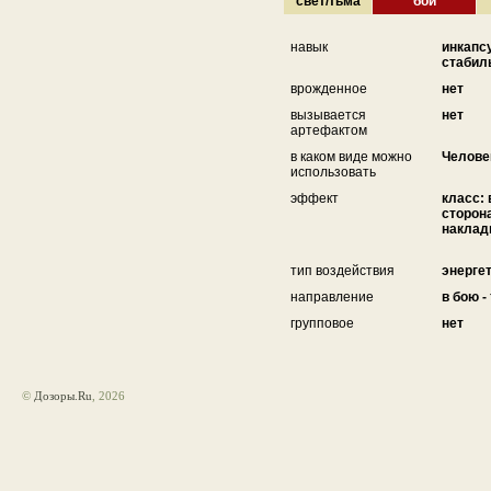
свет/тьма
бой
навык
инкапс
стабил
врожденное
нет
вызывается
нет
артефактом
в каком виде можно
Челове
использовать
эффект
класс:
сторона
наклад
тип воздействия
энерге
направление
в бою -
групповое
нет
©
Дозоры.Ru
, 2026