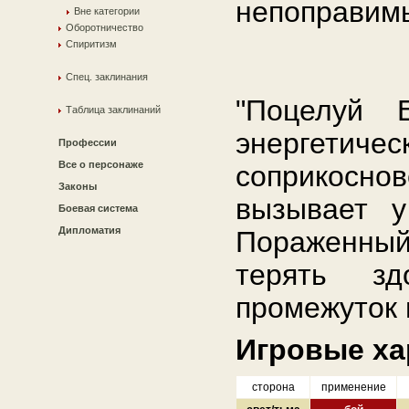
непоправим
Вне категории
Оборотничество
Спиритизм
Спец. заклинания
"Поцелуй 
Таблица заклинаний
энергет
Профессии
Все о персонаже
соприкосно
Законы
вызывает у
Боевая система
Дипломатия
Пораженны
терять зд
промежуток 
Игровые ха
сторона
применение