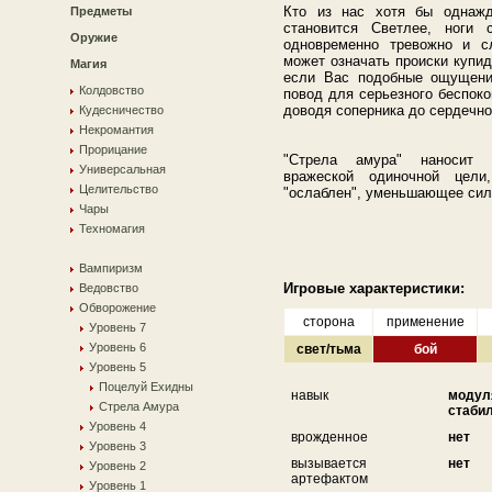
Кто из нас хотя бы однажд
Предметы
становится Светлее, ноги 
Оружие
одновременно тревожно и сл
может означать происки купид
Магия
если Вас подобные ощущения
Колдовство
повод для серьезного беспоко
доводя соперника до сердечно
Кудесничество
Некромантия
Прорицание
"Стрела амура" наносит 
Универсальная
вражеской одиночной цели
Целительство
"ослаблен", уменьшающее сил
Чары
Техномагия
Вампиризм
Игровые характеристики:
Ведовство
Обворожение
сторона
применение
Уровень 7
Уровень 6
свет/тьма
бой
Уровень 5
Поцелуй Ехидны
навык
модул
Стрела Амура
стаби
Уровень 4
врожденное
нет
Уровень 3
вызывается
нет
Уровень 2
артефактом
Уровень 1