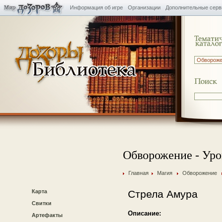
Информация об игре
Организации
Дополнительные сер
Обворожение - Уро
Главная
Магия
Обворожение
Карта
Стрела Амура
Свитки
Описание:
Артефакты