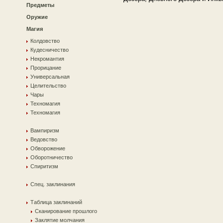
Предметы
Оружие
Магия
Колдовство
Кудесничество
Некромантия
Прорицание
Универсальная
Целительство
Чары
Техномагия
Техномагия
Вампиризм
Ведовство
Обворожение
Оборотничество
Спиритизм
Спец. заклинания
Таблица заклинаний
Сканирование прошлого
Заклятие молчания