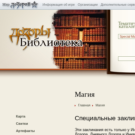
Информация об игре
Организации
Дополнительные сер
Магия
Главная
Магия
Карта
Специальные закли
Свитки
Эти заклинания есть только у 
Артефакты
Дозора, Дневного Дозора и Инкв