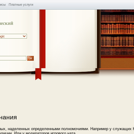
висы
Платные услуги
нания
Иных, наделенных определенными полномочиями. Например у служащих 
изиции. Или у модераторов игрового чата.