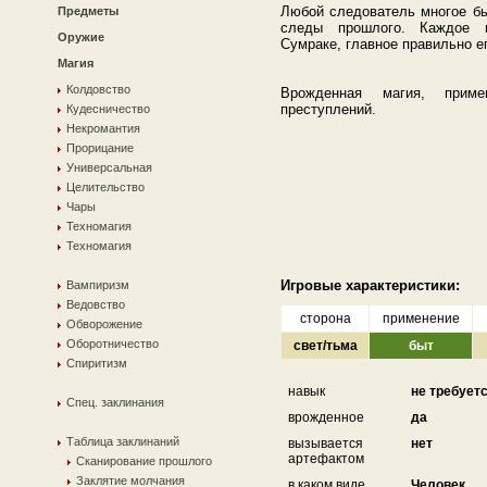
Любой следователь многое бы
Предметы
следы прошлого. Каждое п
Оружие
Сумраке, главное правильно ег
Магия
Колдовство
Врожденная магия, прим
преступлений.
Кудесничество
Некромантия
Прорицание
Универсальная
Целительство
Чары
Техномагия
Техномагия
Игровые характеристики:
Вампиризм
Ведовство
сторона
применение
Обворожение
Оборотничество
свет/тьма
быт
Спиритизм
навык
не требует
Спец. заклинания
врожденное
да
Таблица заклинаний
вызывается
нет
артефактом
Сканирование прошлого
Заклятие молчания
в каком виде
Человек