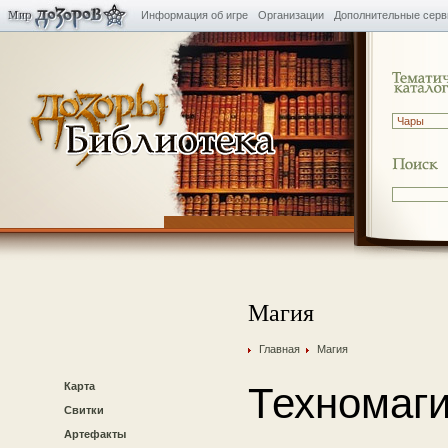
Информация об игре
Организации
Дополнительные сер
Магия
Главная
Магия
Карта
Техномаг
Свитки
Артефакты