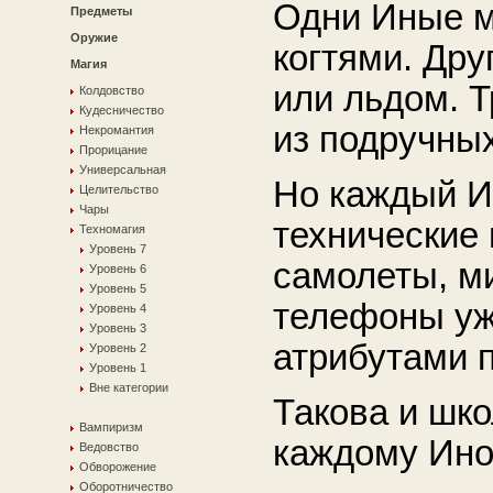
Одни Иные мо
Предметы
Оружие
когтями. Дру
Магия
или льдом. 
Колдовство
Кудесничество
из подручны
Некромантия
Прорицание
Универсальная
Но каждый И
Целительство
Чары
технические
Техномагия
Уровень 7
самолеты, м
Уровень 6
Уровень 5
телефоны уж
Уровень 4
Уровень 3
атрибутами 
Уровень 2
Уровень 1
Вне категории
Такова и шко
Вампиризм
каждому Ино
Ведовство
Обворожение
Оборотничество