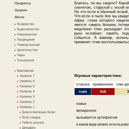
Боитесь ли вы смерти? Какой
Предметы
скелетом, старухой с косой 
Оружие
Но что если в обычный ясный 
Что если в пылу боя вы увиди
Магия
образ, глаза которого наце
Колдовство
явятся: смерть близких, поте
медленно тлен разъедает эт
Кудесничество
рука ослабнет, память под
Некромантия
собьется. А вампир, испол
Прорицание
преминет этим воспользоватьс
Универсальная
Целительство
Чары
Техномагия
Вампиризм
Игровые характеристики:
Уровень 7
Уровень 6
сторона
применение
очки де
Уровень 5
Уровень 4
тьма
бой
3
Уровень 3
Уровень 2
навык
Уровень 1
врожденное
Благословление Лилит
Взор сердца
вызывается артефактом
Гибель разума
в каком виде можно использова
Декаданс