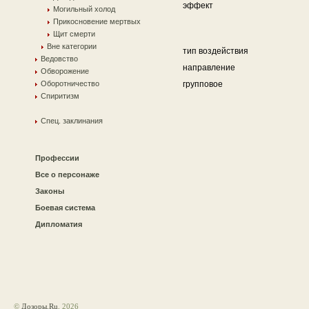
эффект
Могильный холод
Прикосновение мертвых
Щит смерти
Вне категории
тип воздействия
Ведовство
направление
Обворожение
Оборотничество
групповое
Спиритизм
Спец. заклинания
Профессии
Все о персонаже
Законы
Боевая система
Дипломатия
©
Дозоры.Ru
, 2026