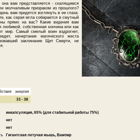
 она вам представляется - скалящимся
или молчаливым призраком из прошлого?
день вам придется взглянуть в ее глаза.
те, как серая мгла собирается в смутный
лены прямо на вас? Какие видения вам
ря любимой, собственная кончина или как
от мир. Самый смелый воин вздрогнет,
ведет, начертание магического жеста
ьзовавший заклинание Щит Смерти, не
я.
йствия
энергия
33 - 38
инкапсуляция, 65% (для стабильной работы 75%)
нет
нет
ть
Гигантская летучая мышь, Вампир