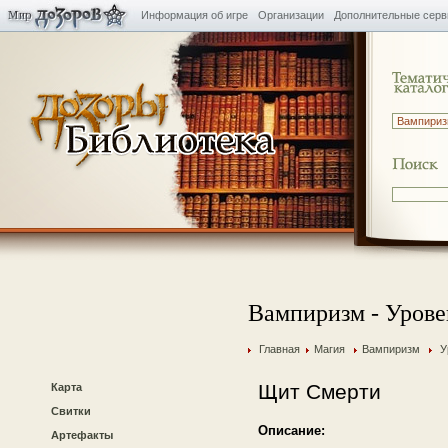
Информация об игре
Организации
Дополнительные сер
Вампиризм - Урове
Главная
Магия
Вампиризм
У
Щит Смерти
Карта
Свитки
Описание:
Артефакты