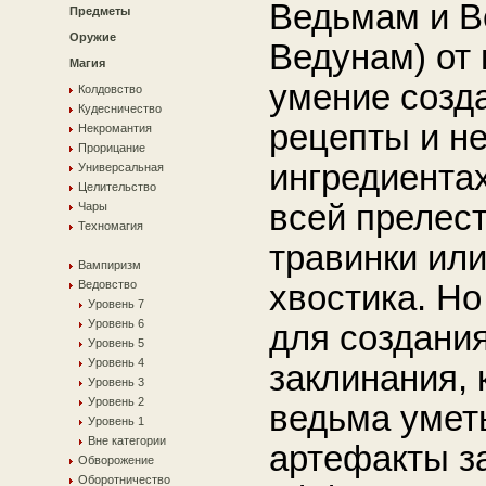
Ведьмам и В
Предметы
Оружие
Ведунам) от 
Магия
умение созда
Колдовство
Кудесничество
рецепты и не
Некромантия
Прорицание
ингредиента
Универсальная
Целительство
всей прелест
Чары
Техномагия
травинки или
Вампиризм
Ведовство
хвостика. Н
Уровень 7
Уровень 6
для создани
Уровень 5
Уровень 4
заклинания, 
Уровень 3
Уровень 2
ведьма уметь
Уровень 1
Вне категории
артефакты з
Обворожение
Оборотничество