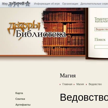
Информация об игре
Организации
Дополнительные сер
Магия
Главная
Магия
Ведовство
Карта
Ведовств
Свитки
Артефакты