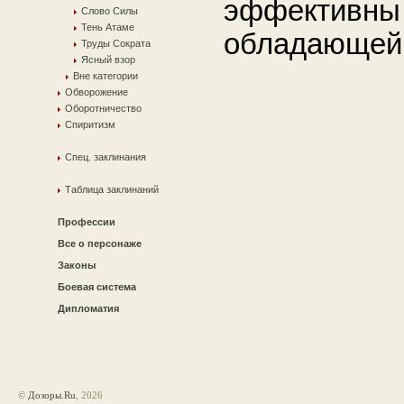
эффективны 
Слово Силы
Тень Атаме
обладающей 
Труды Сократа
Ясный взор
Вне категории
Обворожение
Оборотничество
Спиритизм
Спец. заклинания
Таблица заклинаний
Профессии
Все о персонаже
Законы
Боевая система
Дипломатия
©
Дозоры.Ru
, 2026