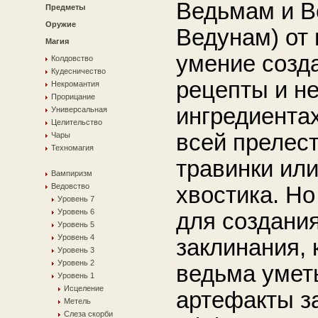
Ведьмам и В
Предметы
Оружие
Ведунам) от 
Магия
умение созда
Колдовство
Кудесничество
рецепты и не
Некромантия
Прорицание
ингредиента
Универсальная
Целительство
всей прелест
Чары
Техномагия
травинки или
Вампиризм
Ведовство
хвостика. Н
Уровень 7
Уровень 6
для создани
Уровень 5
Уровень 4
заклинания, 
Уровень 3
Уровень 2
ведьма уметь
Уровень 1
Исцеление
артефакты з
Метель
Слеза скорби