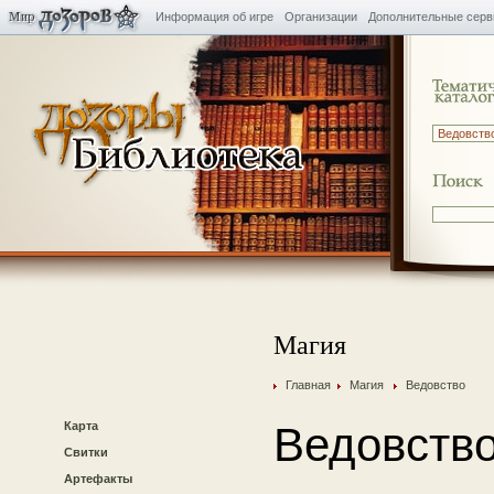
Информация об игре
Организации
Дополнительные сер
Магия
Главная
Магия
Ведовство
Карта
Ведовств
Свитки
Артефакты