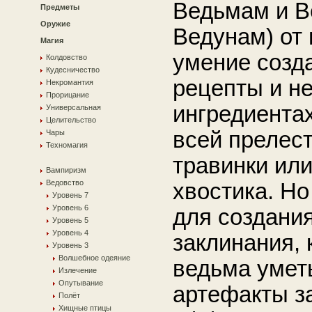
Ведьмам и В
Предметы
Оружие
Ведунам) от 
Магия
умение созда
Колдовство
Кудесничество
рецепты и не
Некромантия
Прорицание
ингредиента
Универсальная
Целительство
всей прелест
Чары
Техномагия
травинки или
Вампиризм
Ведовство
хвостика. Н
Уровень 7
Уровень 6
для создани
Уровень 5
Уровень 4
заклинания, 
Уровень 3
Волшебное одеяние
ведьма уметь
Излечение
Опутывание
артефакты з
Полёт
Хищные птицы