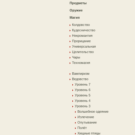
Предметы
Оружие
Магия
Колдовство
Кудесничество
Некромантия
Прорицание
Универсальная
Целительство
Чары
Техномагия
Вампиризм
Ведовство
Уровень 7
Уровень 6
Уровень 5
Уровень 4
Уровень 3
Волшебное одеяние
Излечение
Опутывание
Полёт
Хищные птицы