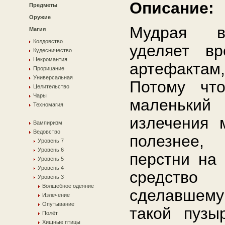
Описание:
Предметы
Оружие
Мудрая в
Магия
Колдовство
уделяет в
Кудесничество
Некромантия
артефактам
Прорицание
Универсальная
Потому чт
Целительство
Чары
маленький
Техномагия
излечения 
Вампиризм
Ведовство
полезнее,
Уровень 7
Уровень 6
перстни на 
Уровень 5
Уровень 4
средство
Уровень 3
Волшебное одеяние
сделавшему 
Излечение
Опутывание
такой пузы
Полёт
Хищные птицы