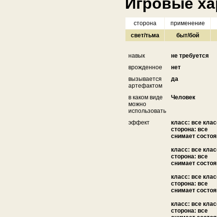
Игровые ха
сторона
применение
свет/тьма
быт/бой
навык
не требуется
врожденное
нет
вызывается
да
артефактом
в каком виде
Человек
можно
использовать
эффект
класс: все кла
сторона: все
снимает состо
класс: все кла
сторона: все
снимает состо
класс: все кла
сторона: все
снимает состо
класс: все кла
сторона: все