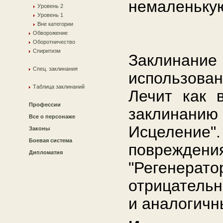
немаленькую
Уровень 2
Уровень 1
Вне категории
Обворожение
Оборотничество
Спиритизм
Заклинан
Спец. заклинания
использован
Таблица заклинаний
Лечит как 
Профессии
заклинанию
Все о персонаже
Исцеление"
Законы
Боевая система
поврежде
Дипломатия
"Регенера
отрицательн
и аналогичны