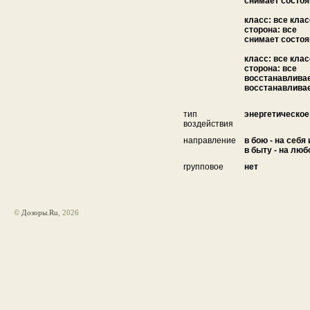
снимает состо
класс: все кла
сторона: все
снимает состо
класс: все кла
сторона: все
восстанавлива
восстанавливает
тип
энергетическое
воздействия
направление
в бою - на себя
в быту - на люб
групповое
нет
©
Дозоры.Ru
, 2026