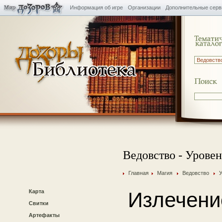
Информация об игре
Организации
Дополнительные сер
Ведовство - Уровен
Главная
Магия
Ведовство
У
Карта
Излечени
Свитки
Артефакты