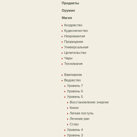
Предметы
Оружие
Магия
Колдовство
Кудесничество
Некромантия
Прорицание
Универсальная
Целительство
Чары
Техномагия
Вампиризм
Ведовство
Уровень 7
Уровень 6
Уровень 5
Восстановление энергии
Кокон
Легкая поступь
Лечение ран
Сглаз
Уровень 4
Уровень 3