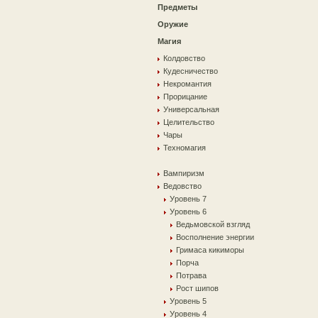
Предметы
Оружие
Магия
Колдовство
Кудесничество
Некромантия
Прорицание
Универсальная
Целительство
Чары
Техномагия
Вампиризм
Ведовство
Уровень 7
Уровень 6
Ведьмовской взгляд
Восполнение энергии
Гримаса кикиморы
Порча
Потрава
Рост шипов
Уровень 5
Уровень 4