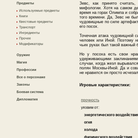
Зевс, как принято считать
Предметы
мифологии. Хотя на самом де
Используемые предметы
время на горах Олимпа и соб
Книги
того времени. Да, Зевс не бы
чудовищные по силе артефакт
Квестовые предметы
его посох.
Транспорт
Ингредиенты
Точечная атака чудовищной с
Прочее
человек или Иной. Поэтому н
Модификаторы
чьих руках был такой важный 
Но у посоха есть свои нра
Оружие
удерживающими заклинаниям
Магия
случаи, когда жезл вырывался
полян Москвы-Иной. Да и сов
Профессии
не нравился он просто исчеза
Все о персонаже
Законы
Игровые характеристики:
Боевая система
Дипломатия
прочность
уязвим от:
энергетического воздействи
огня
холода
физического воздействия