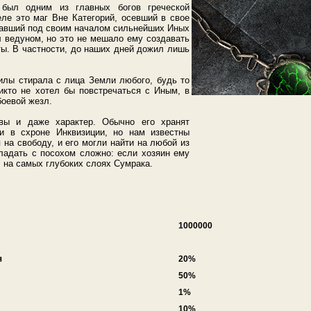
, был одним из главных богов греческой
ле это маг Вне Категорий, осевший в свое
равший под своим началом сильнейших Иных
л ведуном, но это не мешало ему создавать
ы. В частности, до наших дней дожил лишь
илы стирала с лица Земли любого, будь то
икто не хотел бы повстречаться с Иным, в
боевой жезл.
вы и даже характер. Обычно его хранят
и в схроне Инквизиции, но нам известны
 на свободу, и его могли найти на любой из
ладать с посохом сложно: если хозяин ему
л на самых глубоких слоях Сумрака.
1000000
я
20%
50%
1%
10%