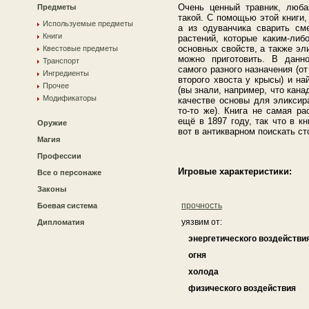
Очень ценный травник, люба
Предметы
такой. С помощью этой книги,
Используемые предметы
а из одуванчика сварить см
Книги
растений, которые каким-либ
основных свойств, а также эли
Квестовые предметы
можно приготовить. В данн
Транспорт
самого разного назначения (о
Ингредиенты
второго хвоста у крысы) и н
Прочее
(вы знали, например, что кан
Модификаторы
качестве основы для эликсир
то-то же). Книга не самая р
ещё в 1897 году, так что в к
Оружие
вот в антикварном поискать ст
Магия
Профессии
Игровые характеристики:
Все о персонаже
Законы
прочность
Боевая система
уязвим от:
Дипломатия
энергетического воздействи
огня
холода
физического воздействия