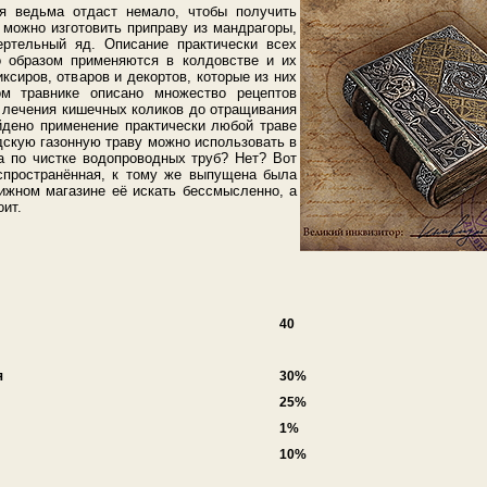
я ведьма отдаст немало, чтобы получить
 можно изготовить приправу из мандрагоры,
ертельный яд. Описание практически всех
о образом применяются в колдовстве и их
ксиров, отваров и декортов, которые из них
ом травнике описано множество рецептов
т лечения кишечных коликов до отращивания
айдено применение практически любой траве
адскую газонную траву можно использовать в
а по чистке водопроводных труб? Нет? Вот
аспространённая, к тому же выпущена была
нижном магазине её искать бессмысленно, а
оит.
40
я
30%
25%
1%
10%