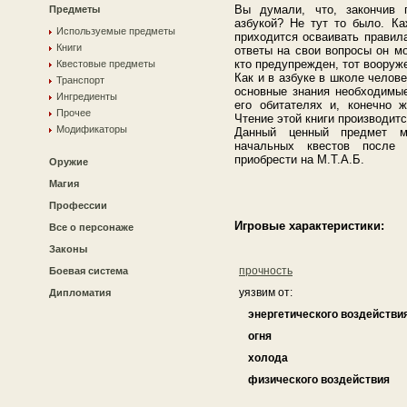
Вы думали, что, закончив 
Предметы
азбукой? Не тут то было. К
Используемые предметы
приходится осваивать правил
Книги
ответы на свои вопросы он мо
кто предупрежден, тот вооруж
Квестовые предметы
Как и в азбуке в школе челов
Транспорт
основные знания необходимы
Ингредиенты
его обитателях и, конечно 
Прочее
Чтение этой книги производитс
Модификаторы
Данный ценный предмет м
начальных квестов после 
приобрести на М.Т.А.Б.
Оружие
Магия
Профессии
Игровые характеристики:
Все о персонаже
Законы
прочность
Боевая система
уязвим от:
Дипломатия
энергетического воздействи
огня
холода
физического воздействия