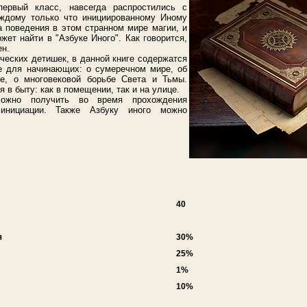
первый класс, навсегда распростились с
аждому только что инициированному Иному
а поведения в этом странном мире магии, и
жет найти в "Азбуке Иного". Как говорится,
ен.
еческих детишек, в данной книге содержатся
е для начинающих: о сумеречном мире, об
же, о многовековой борьбе Света и Тьмы.
я в быту: как в помещении, так и на улице.
ожно получить во время прохождения
инициации. Также Азбуку иного можно
40
я
30%
25%
1%
10%