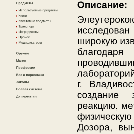
Описание:
Предметы
Используемые предметы
Книги
Элеутерок
Квестовые предметы
Транспорт
исследов
Ингредиенты
Прочее
широкую изв
Модификаторы
благода
Оружие
проводивш
Магия
Профессии
лаборатори
Все о персонаже
г. Владиво
Законы
Боевая система
создание 
Дипломатия
реакцию, ме
физическую
Дозора, вы