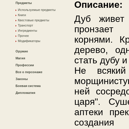
Описание:
Предметы
Используемые предметы
Книги
Дуб живет 
Квестовые предметы
Транспорт
пронзает
Ингредиенты
Прочее
корнями. К
Модификаторы
дерево, од
Оружие
стать дубу и
Магия
Профессии
Не всякий
Все о персонаже
морщинистую
Законы
Боевая система
ней сосред
Дипломатия
царя". Суш
аптеки пре
создания 