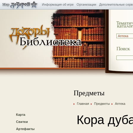
Информация об игре
Организации
Дополнительные сер
Предметы
Главная
Предметы
Аптека
Карта
Кора дуб
Свитки
Артефакты