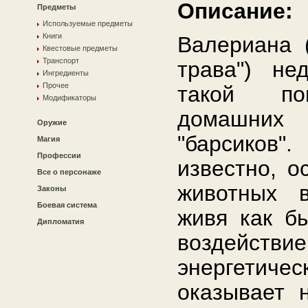
Описание:
Предметы
Используемые предметы
Книги
Валериана 
Квестовые предметы
Транспорт
трава") не
Ингредиенты
Прочее
такой по
Модификаторы
домашни
Оружие
"барсиков
Магия
Профессии
известно, о
Все о персонаже
животных в
Законы
Боевая система
живя как б
Дипломатия
воздейств
энергетич
оказывает 