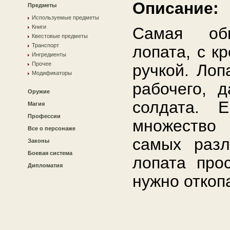
Описание:
Предметы
Используемые предметы
Книги
Самая обы
Квестовые предметы
Транспорт
лопата, с к
Ингредиенты
Прочее
ручкой. Лоп
Модификаторы
рабочего, 
Оружие
солдата. 
Магия
Профессии
множество
Все о персонаже
самых разл
Законы
Боевая система
лопата про
Дипломатия
нужно откоп