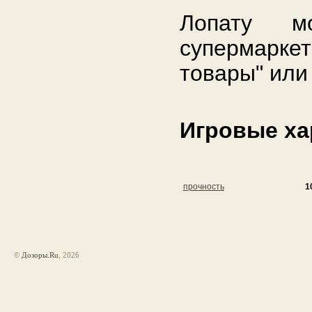
Лопату м
супермарк
товары" или
Игровые ха
прочность
1
©
Дозоры.Ru
, 2026