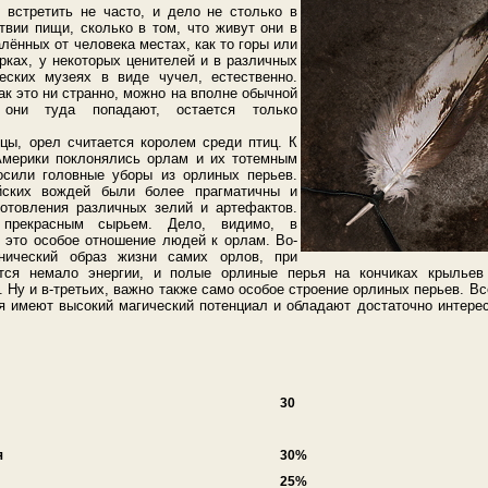
встретить не часто, и дело не столько в
твии пищи, сколько в том, что живут они в
лённых от человека местах, как то горы или
рках, у некоторых ценителей и в различных
еских музеях в виде чучел, естественно.
ак это ни странно, можно на вполне обычной
 они туда попадают, остается только
цы, орел считается королем среди птиц. К
Америки поклонялись орлам и их тотемным
осили головные уборы из орлиных перьев.
ских вождей были более прагматичны и
отовления различных зелий и артефактов.
 прекрасным сырьем. Дело, видимо, в
, это особое отношение людей к орлам. Во-
нический образ жизни самих орлов, при
тся немало энергии, и полые орлиные перья на кончиках крыльев
. Ну и в-третьих, важно также само особое строение орлиных перьев. Вс
ья имеют высокий магический потенциал и обладают достаточно интере
30
я
30%
25%