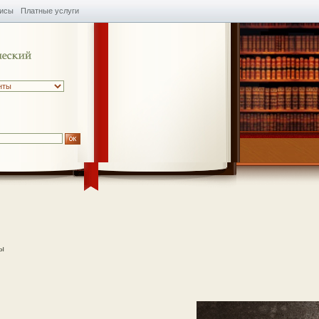
висы
Платные услуги
ы