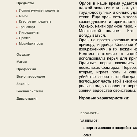
Орлов в наше время удаётся 
Предметы
плохой экологии или в отсутс
Используемые предметы
труднодоступных и сильно уда
Книги
степи. Еще орлы есть в зоопа
краеведческих и орнитологич
Квестовые предметы
Однако, найти орлиное перо, к
Транспорт
Московской поляне... Как
Ингредиенты
догадываться.
Прочее
Орлы не просто красивые пти
Модификаторы
примеру, индейцы Северной 
изображениям, а их вожди н
Ведьмы в отличие от индей
Оружие
использовали перья для приг
Магия
Орлиные перья оказались
нескольких факторах. Первое
Профессии
вторых, играет роль и хищ
убийстве зверя высвобождае
Все о персонаже
поглощают часть этой энергии
Законы
роль в том, что орлиные пер
зрения ведовства свойствами.
Боевая система
Игровые характеристики:
Дипломатия
прочность
уязвим от:
энергетического воздействи
огня