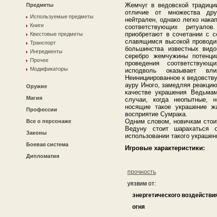
Жемчуг в ведовской традици
Предметы
отличие от множества дру
Используемые предметы
нейтрален, однако легко нак
Книги
соответствующих ритуало
приобретают в сочетании с с
Квестовые предметы
славящимся высокой проводим
Транспорт
большинства известных видо
Ингредиенты
серебро жемчужины потенци
Прочее
проведения соответствующ
Модификаторы
исподволь оказывает вл
Неинициированное к ведовств
ауру Иного, замедляя реакцию.
Оружие
качестве украшения Ведьма
Магия
случаи, когда неопытные, 
носящие такое украшение ж
Профессии
восприятие Сумрака.
Одним словом, новичкам стои
Все о персонаже
Ведуну стоит шарахаться о
Законы
использовании такого украшен
Боевая система
Игровые характеристики:
Дипломатия
прочность
уязвим от:
энергетического воздействи
огня