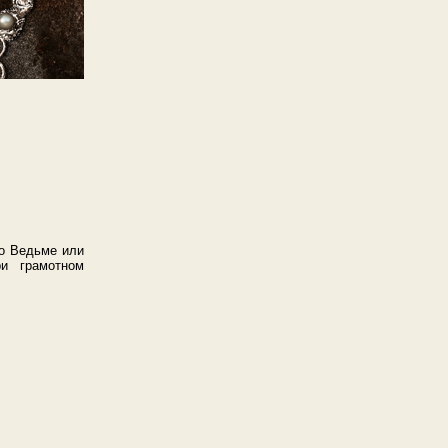
то Ведьме или
ри грамотном