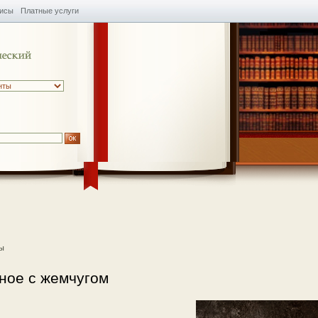
висы
Платные услуги
ы
ное с жемчугом