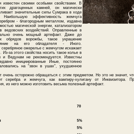
и известен своими особыми свойствами. В
гих драгоценных камней, он магически
апливает значительные силы Сумрака в ходе
в. Наибольшую эффективность жемчуга
еребром - благородным металлом, издавна
остью магической энергии, катализатором
в ведовских воздействий. Оправленные в
ально очень мощный артефакт. Даже до
их обрядов ворожбы, такое украшение
ияние на его обладателя - Иного.
у серебряное ожерелье с жемчугом искажает
 Из-за этого свойства носить такое колье в
м и Ведунам не рекомендуется. Известны
недавно инициированные Иные, постоянно
аловались на "звон в ушах", ухудшенное
т очень осторожно обращаться с этим предметом. Но это не значит, ч
т серебра и жемчуга, как вампиру-хулигану от Инквизитора. П
ия, из него можно изготовить весьма полезный артефакт.
70
я
5%
5%