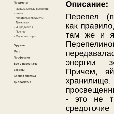
Описание:
Предметы
Используемые предметы
Книги
Перепел (п
Квестовые предметы
Транспорт
как правило
Ингредиенты
Прочее
там же и я
Модификаторы
Перепелино
Оружие
передавала
Магия
Профессии
энергии 
Все о персонаже
Причем, я
Законы
Боевая система
хранилище
Дипломатия
просвещенн
- это не т
средоточие