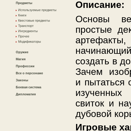
Описание:
Предметы
Используемые предметы
Книги
Основы ве
Квестовые предметы
Транспорт
простые де
Ингредиенты
Прочее
артефак
Модификаторы
начинающи
Оружие
создать в д
Магия
Профессии
Зачем изоб
Все о персонаже
и пытаться 
Законы
Боевая система
изученных 
Дипломатия
свиток и на
дубовой кор
Игровые ха