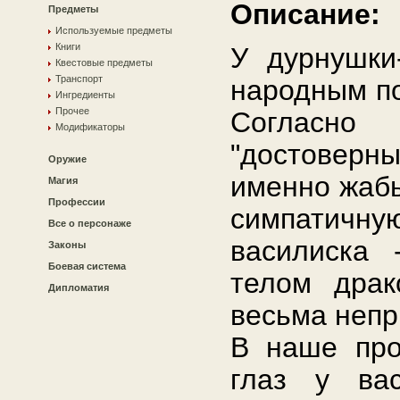
Описание:
Предметы
Используемые предметы
Книги
У дурнушки
Квестовые предметы
Транспорт
народным по
Ингредиенты
Прочее
Соглас
Модификаторы
"достоверн
Оружие
именно жабь
Магия
Профессии
симпатич
Все о персонаже
василиска 
Законы
Боевая система
телом драк
Дипломатия
весьма непр
В наше про
глаз у вас