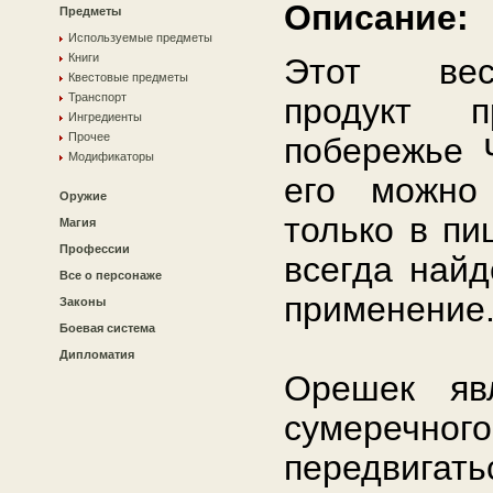
Описание:
Предметы
Используемые предметы
Книги
Этот вес
Квестовые предметы
Транспорт
продукт п
Ингредиенты
Прочее
побережье 
Модификаторы
его можно
Оружие
только в пи
Магия
Профессии
всегда найд
Все о персонаже
применение
Законы
Боевая система
Дипломатия
Орешек яв
сумеречног
передвигать