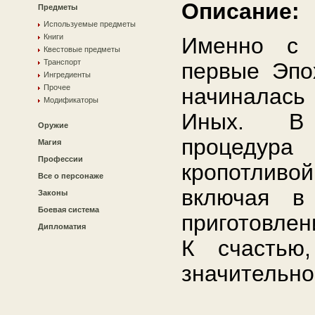
Описание:
Предметы
Используемые предметы
Книги
Именно с 
Квестовые предметы
Транспорт
первые Эпо
Ингредиенты
Прочее
начиналас
Модификаторы
Иных. В
Оружие
процедур
Магия
Профессии
кропотливо
Все о персонаже
включая в
Законы
Боевая система
приготовлен
Дипломатия
К счастью,
значительно