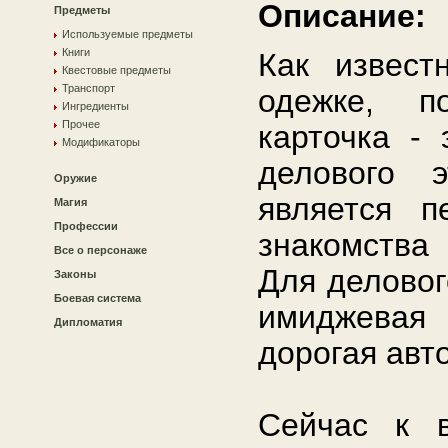
Описание:
Предметы
Используемые предметы
Книги
Как извест
Квестовые предметы
Транспорт
одежке, п
Ингредиенты
Прочее
карточка - 
Модификаторы
делового э
Оружие
является п
Магия
Профессии
знакомства 
Все о персонаже
Для деловог
Законы
Боевая система
имиджевая
Дипломатия
дорогая авт
Сейчас к 